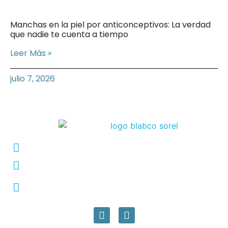
Manchas en la piel por anticonceptivos: La verdad
que nadie te cuenta a tiempo
Leer Más »
julio 7, 2026
Conmutador: +57 (604) 448 3227
pqrs@ecar.com.co
Carrera 44 No. 27 - 50 - Barrio Colombia,
Medellín, Colombia