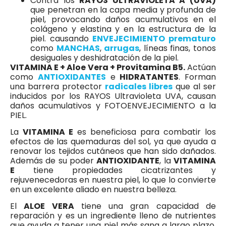
Contra los
RAYOS ULTRAVIOLETA A (UVA)
que penetran en la capa media y profunda de
piel, provocando daños acumulativos en el
colágeno y elastina y en la estructura de la
piel. causando
ENVEJECIMIENTO prematuro
como
MANCHAS
,
arrugas
, líneas finas, tonos
desiguales y deshidratación de la piel.
VITAMINA E + Aloe Vera + Provitamina B5.
Actúan
como
ANTIOXIDANTES
e
HIDRATANTES
. Forman
una barrera protector
radicales libres
que al ser
inducidos por los RAYOS Ultravioleta UVA, causan
daños acumulativos y FOTOENVEJECIMIENTO a la
PIEL.
La
VITAMINA E
es beneficiosa para combatir los
efectos de las quemaduras del sol, ya que ayuda a
renovar los tejidos cutáneos que han sido dañados.
Además de su poder
ANTIOXIDANTE
, la
VITAMINA
E
tiene propiedades cicatrizantes y
rejuvenecedoras en nuestra piel, lo que lo convierte
en un excelente aliado en nuestra belleza.
El
ALOE VERA
tiene una gran capacidad de
reparación y es un ingrediente lleno de nutrientes
que ayuda a tener una piel más sana a largo plazo.