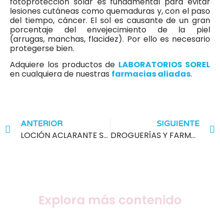
fotoprotección solar es fundamental para evitar
lesiones cutáneas como quemaduras y, con el paso
del tiempo, cáncer. El sol es causante de un gran
porcentaje del envejecimiento de la piel
(arrugas, manchas, flacidez). Por ello es necesario
protegerse bien.
Adquiere los productos de
LABORATORIOS SOREL
en cualquiera de nuestras
farmacias aliadas
.
ANTERIOR
SIGUIENTE
LOCIÓN ACLARANTE SOREL PLUS: CON GLUTATIÓN, VITAMINAS ¡Y MÁS!
DROGUERÍAS Y FARMACIAS EN COLOMBIA: CONOZCA 8 DE LAS MEJORES
Explora más contenido