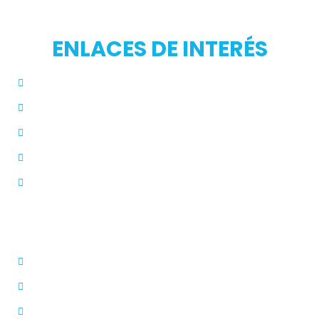
ENLACES DE INTERÉS
Inicio
Blog
Modos de Uso
Quienes Somos
PQRS
Dermatólogo
Farmacias Aliadas
Términos y Condiciones