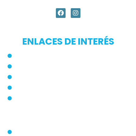
ENLACES DE INTERÉS
Inicio
Blog
Modos de Uso
Quienes Somos
PQRS
Dermatólogo