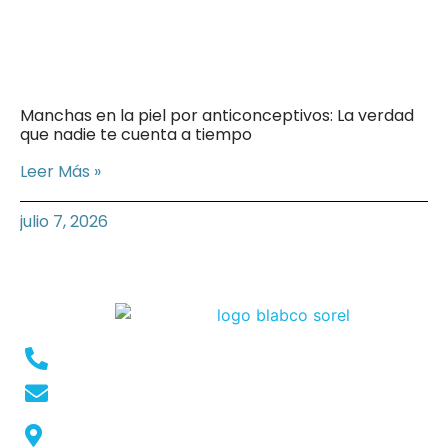
Manchas en la piel por anticonceptivos: La verdad
que nadie te cuenta a tiempo
Leer Más »
julio 7, 2026
Conmutador: +57 (604) 448 3227
pqrs@ecar.com.co
Carrera 44 No. 27 - 50 - Barrio Colombia,
Medellín, Colombia