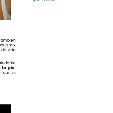
también
baquismo,
o de vida
aludable
la piel
r con tu