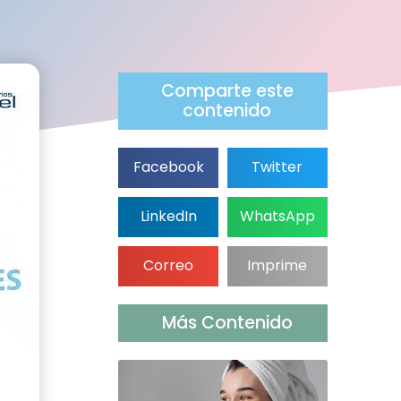
Comparte este
contenido
Facebook
Twitter
LinkedIn
WhatsApp
Correo
Imprime
Más Contenido