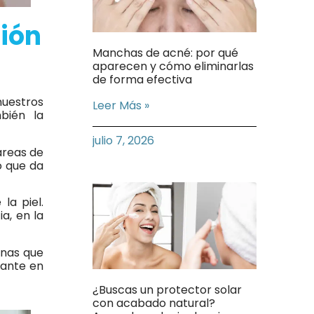
ción
Manchas de acné: por qué
aparecen y cómo eliminarlas
de forma efectiva
nuestros
Leer Más »
bién la
julio 7, 2026
áreas de
o que da
la piel.
a, en la
anas que
tante en
¿Buscas un protector solar
con acabado natural?