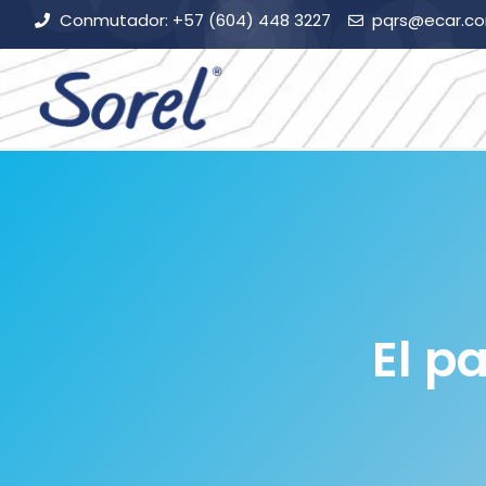
Conmutador: +57 (604) 448 3227
pqrs@ecar.c
El p