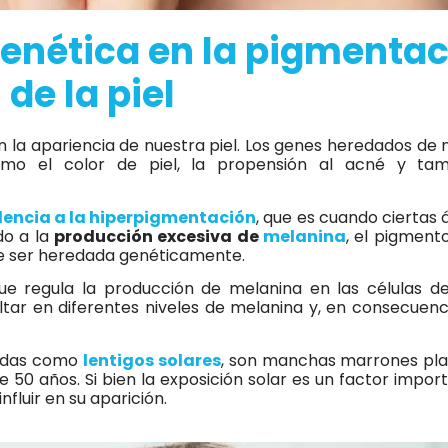
genética en la pigmenta
de la piel
en la apariencia de nuestra piel. Los genes heredados de 
omo el color de piel, la propensión al acné y tam
encia a la hiperpigmentación
, que es cuando ciertas 
do a la
producción excesiva de
melanina
, el pigment
ede ser heredada genéticamente.
e regula la producción de melanina en las células de 
tar en diferentes niveles de melanina y, en consecuenci
cidas como
lentigos solares
, son manchas marrones pl
50 años. Si bien la exposición solar es un factor impor
nfluir en su aparición.