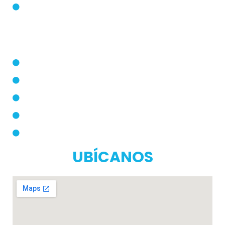
PQRS
Dermatólogo
Farmacias Aliadas
Términos y Condiciones
Políticas de Privacidad
Manual de Privacidad
UBÍCANOS