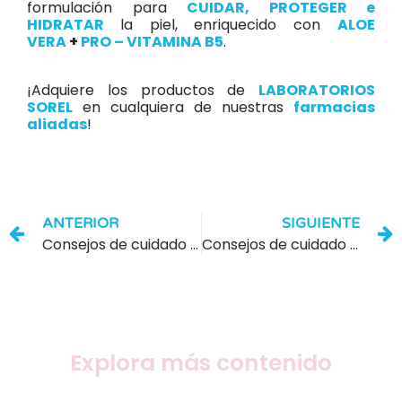
formulación para
CUIDAR, PROTEGER e
HIDRATAR
la piel, enriquecido con
ALOE
VERA
+
PRO – VITAMINA B5
.
¡Adquiere los productos de
LABORATORIOS
SOREL
en cualquiera de nuestras
farmacias
aliadas
!
ANTERIOR
SIGUIENTE
Consejos de cuidado para un envejecimiento sano
Consejos de cuidado para PIEL NORMAL a SECA
Explora más contenido