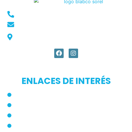
Conmutador: +57 (604) 448 3227
pqrs@ecar.com.co
Carrera 44 No. 27 - 50 - Barrio Colombia,
Medellín, Colombia
ENLACES DE INTERÉS
Inicio
Blog
Modos de Uso
Quienes Somos