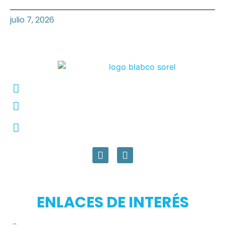
julio 7, 2026
Conmutador: +57 (604) 448 3227
pqrs@ecar.com.co
Carrera 44 No. 27 - 50 - Barrio Colombia,
Medellín, Colombia
ENLACES DE INTERÉS