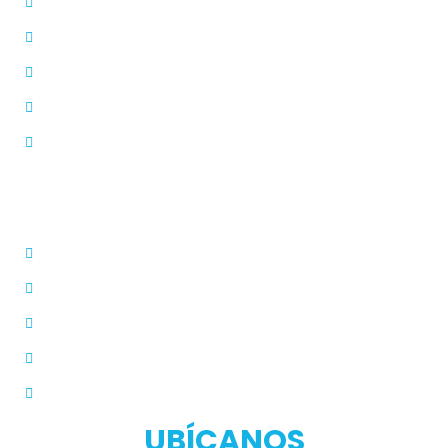
Inicio
Blog
Modos de Uso
Quienes Somos
PQRS
Dermatólogo
Farmacias Aliadas
Términos y Condiciones
Políticas de Privacidad
Manual de Privacidad
UBÍCANOS