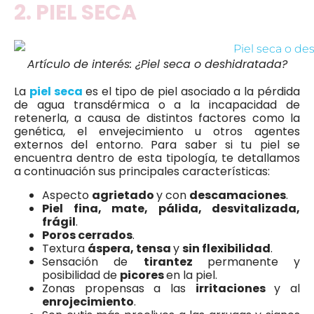
2. PIEL SECA
Artículo de interés: ¿Piel seca o deshidratada?
La
piel seca
es el tipo de piel asociado a la pérdida
de agua transdérmica o a la incapacidad de
retenerla, a causa de distintos factores como la
genética, el envejecimiento u otros agentes
externos del entorno. Para saber si tu piel se
encuentra dentro de esta tipología, te detallamos
a continuación sus principales características:
Aspecto
agrietado
y con
descamaciones
.
Piel fina, mate, pálida, desvitalizada,
frágil
.
Poros cerrados
.
Textura
áspera, tensa
y
sin flexibilidad
.
Sensación de
tirantez
permanente y
posibilidad de
picores
en la piel.
Zonas propensas a las
irritaciones
y al
enrojecimiento
.