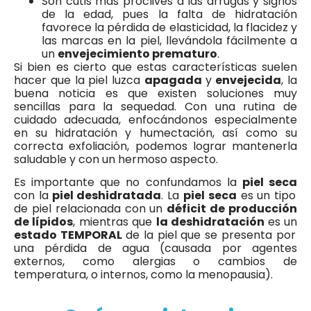
Son cutis más proclives a las arrugas y signos
de la edad, pues la falta de hidratación
favorece la pérdida de elasticidad, la flacidez y
las marcas en la piel, llevándola fácilmente a
un
envejecimiento prematuro
.
Si bien es cierto que estas características suelen
hacer que la piel luzca
apagada
y
envejecida
, la
buena noticia es que existen soluciones muy
sencillas para la sequedad. Con una rutina de
cuidado adecuada, enfocándonos especialmente
en su hidratación y humectación, así como su
correcta exfoliación, podemos lograr mantenerla
saludable y con un hermoso aspecto.
Es importante que no confundamos la
piel seca
con la
piel deshidratada
. La
piel seca
es un tipo
de piel relacionada con un
déficit de producción
de lípidos
, mientras que
la deshidratación
es un
estado TEMPORAL
de la piel que se presenta por
una pérdida de agua (causada por agentes
externos, como alergias o cambios de
temperatura, o internos, como la menopausia).