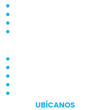
Blog
Modos de Uso
Quienes Somos
PQRS
Dermatólogo
Farmacias Aliadas
Términos y Condiciones
Políticas de Privacidad
Manual de Privacidad
UBÍCANOS