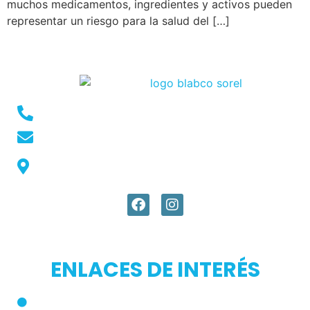
muchos medicamentos, ingredientes y activos pueden
representar un riesgo para la salud del […]
Conmutador: +57 (604) 448 3227
pqrs@ecar.com.co
Carrera 44 No. 27 - 50 - Barrio Colombia,
Medellín, Colombia
ENLACES DE INTERÉS
Inicio