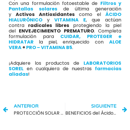
Con una formulación fotoestable de
Filtros y
Pantallas solares
de última generación
y
Activos Antioxidantes
como el
ÁCIDO
HIALURÓNICO
y
VITAMINA E
, que actúan
contra
radicales libres
protegiendo la piel
del
ENVEJECIMIENTO PREMATURO
. Completa
formulación para
CUIDAR, PROTEGER e
HIDRATAR
la piel, enriquecido con
ALOE
VERA
+
PRO – VITAMINA B5
.
¡Adquiere los productos de
LABORATORIOS
SOREL
en cualquiera de nuestras
farmacias
aliadas
!
ANTERIOR
SIGUIENTE
PROTECCIÓN SOLAR PARA EL CUIDADO DE LA PIEL
BENEFICIOS del Ácido Salicílico para la PIEL