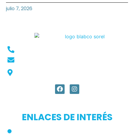
julio 7, 2026
Conmutador: +57 (604) 448 3227
pqrs@ecar.com.co
Carrera 44 No. 27 - 50 - Barrio Colombia,
Medellín, Colombia
ENLACES DE INTERÉS
Inicio