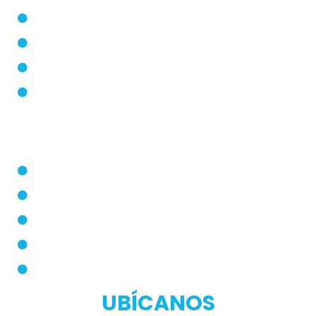
Blog
Modos de Uso
Quienes Somos
PQRS
Dermatólogo
Farmacias Aliadas
Términos y Condiciones
Políticas de Privacidad
Manual de Privacidad
UBÍCANOS