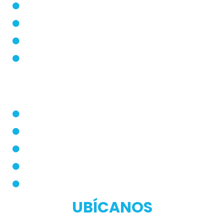
Blog
Modos de Uso
Quienes Somos
PQRS
Dermatólogo
Farmacias Aliadas
Términos y Condiciones
Políticas de Privacidad
Manual de Privacidad
UBÍCANOS