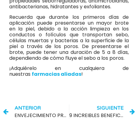
propiedades seborreguladoras, antimicrobianas,
antibacterianas, hidratantes y exfoliantes.
Recuerda que durante los primeros días de
aplicación puede presentarse un mayor brote
en la piel, debido a la acción limpieza en los
conductos o folículos que transportan sebo,
células muertas y bacterias a la superficie de la
piel a través de los poros. De presentarse el
brote, puede tener una duración de 5 a 8 días,
dependiendo de cómo fluye el sebo a los poros.
¡Adquiérelo en cualquiera de
nuestras
farmacias aliadas
!
ANTERIOR
SIGUIENTE
ENVEJECIMIENTO PREMATURO DE LA PIEL: FACTORES QUE LO CAUSAN
9 INCREIBLES BENEFICIOS DE LA VITAMINA C PARA NUESTRA PIEL