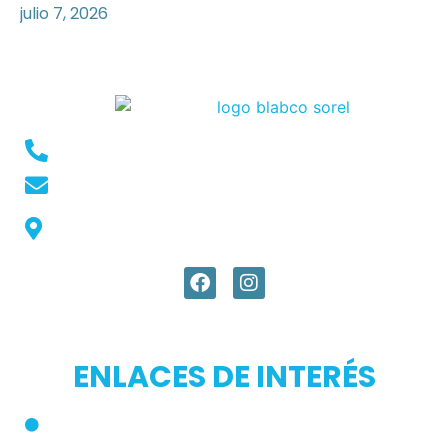
julio 7, 2026
Conmutador: +57 (604) 448 3227
pqrs@ecar.com.co
Carrera 44 No. 27 - 50 - Barrio Colombia,
Medellín, Colombia
ENLACES DE INTERÉS
Inicio