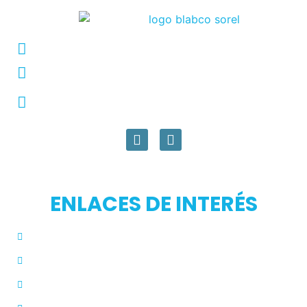
Conmutador: +57 (604) 448 3227
pqrs@ecar.com.co
Carrera 44 No. 27 - 50 - Barrio Colombia,
Medellín, Colombia
ENLACES DE INTERÉS
Inicio
Blog
Modos de Uso