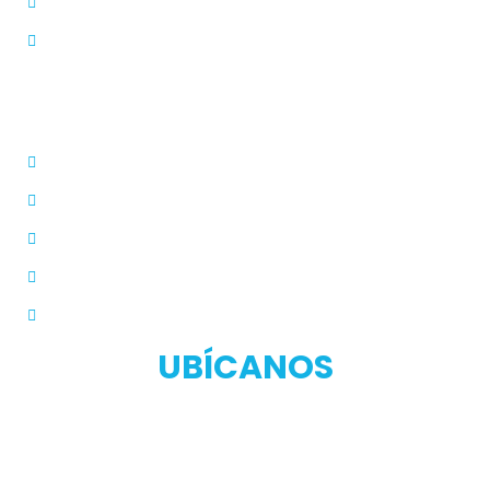
Quienes Somos
PQRS
Dermatólogo
Farmacias Aliadas
Términos y Condiciones
Políticas de Privacidad
Manual de Privacidad
UBÍCANOS