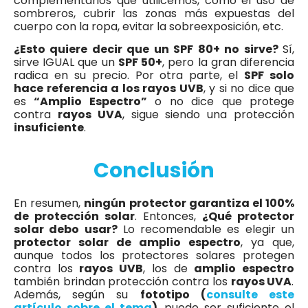
complementarios que utilicemos, como el uso de
sombreros, cubrir las zonas más expuestas del
cuerpo con la ropa, evitar la sobreexposición, etc.
¿Esto quiere decir que un SPF 80+ no sirve?
Sí,
sirve IGUAL que un
SPF 50+
, pero la gran diferencia
radica en su precio. Por otra parte, el
SPF solo
hace referencia a los rayos UVB
, y si no dice que
es
“Amplio Espectro”
o no dice que protege
contra
rayos UVA
, sigue siendo una protección
insuficiente
.
Conclusión
En resumen,
ningún protector garantiza el 100%
de protección solar
. Entonces,
¿Qué protector
solar debo usar?
Lo recomendable es elegir un
protector solar de amplio espectro
, ya que,
aunque todos los protectores solares protegen
contra los
rayos UVB
, los de
amplio espectro
también brindan protección contra los
rayos UVA
.
Además, según su
fototipo (
consulte este
artículo sobre el tema
)
, puede ser suficiente el