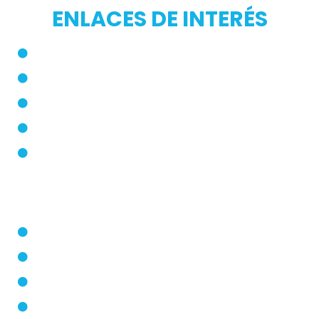
ENLACES DE INTERÉS
Inicio
Blog
Modos de Uso
Quienes Somos
PQRS
Dermatólogo
Farmacias Aliadas
Términos y Condiciones
Políticas de Privacidad