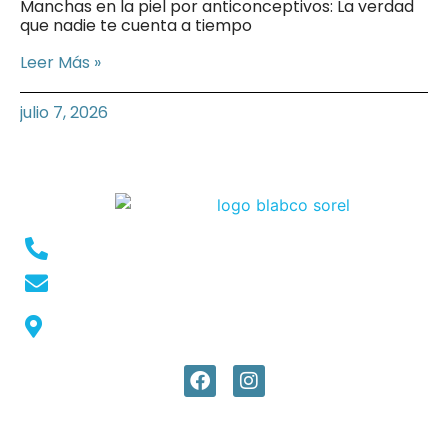
Manchas en la piel por anticonceptivos: La verdad
que nadie te cuenta a tiempo
Leer Más »
julio 7, 2026
Conmutador: +57 (604) 448 3227
pqrs@ecar.com.co
Carrera 44 No. 27 - 50 - Barrio Colombia,
Medellín, Colombia