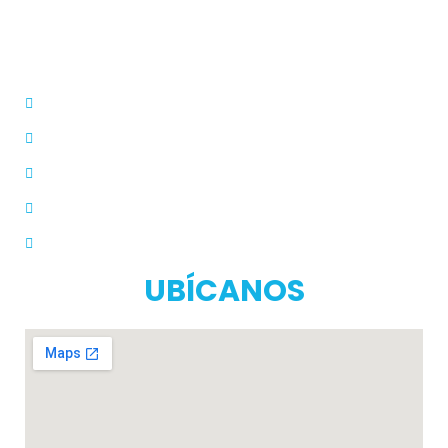
Dermatólogo
Farmacias Aliadas
Términos y Condiciones
Políticas de Privacidad
Manual de Privacidad
UBÍCANOS