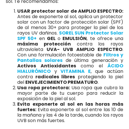
sol. Te recomendamos:
USAR protector solar de AMPLIO ESPECTRO:
Antes de exponerte al sol, aplica un protector
solar con un factor de protección solar (SPF)
de al menos 30+ para proteger la piel de los
rayos UV dañinos.
SOREL SUN Protector Solar
SPF 50+
en
GEL
o
EMULSIÓN
, te ofrece una
máxima protección
contra los rayos
ultravioleta
UVA- UVB AMPLIO ESPECTRO
.
Con una formulación fotoestable de
Filtros y
Pantallas solares
de última generación y
Activos Antioxidantes
como el
ÁCIDO
HIALURÓNICO
y
VITAMINA E
, que actúan
contra
radicales libres
protegiendo la piel
del
ENVEJECIMIENTO PREMATURO
.
Usa ropa protectora:
Usa ropa que cubra la
mayor parte de tu cuerpo para reducir la
exposición de la piel al sol.
Evita exponerte al sol en las horas más
fuertes:
Evita exponerte al sol entre las 10 de
la mañana y las 4 de la tarde, cuando los rayos
UVB son más fuertes.