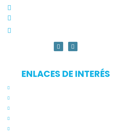
Conmutador: +57 (604) 448 3227
pqrs@ecar.com.co
Carrera 44 No. 27 - 50 - Barrio Colombia,
Medellín, Colombia
ENLACES DE INTERÉS
Inicio
Blog
Modos de Uso
Quienes Somos
PQRS