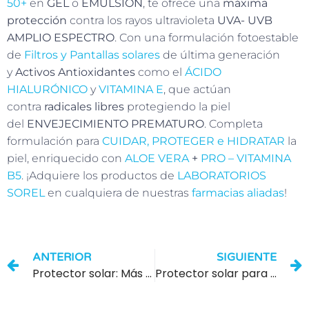
50+
en
GEL
o
EMULSIÓN
, te ofrece una
máxima
protección
contra los rayos ultravioleta
UVA- UVB
AMPLIO ESPECTRO
. Con una formulación fotoestable
de
Filtros y Pantallas solares
de última generación
y
Activos Antioxidantes
como el
ÁCIDO
HIALURÓNICO
y
VITAMINA E
, que actúan
contra
radicales libres
protegiendo la piel
del
ENVEJECIMIENTO PREMATURO
. Completa
formulación para
CUIDAR, PROTEGER e HIDRATAR
la
piel, enriquecido con
ALOE VERA
+
PRO – VITAMINA
B5
. ¡Adquiere los productos de
LABORATORIOS
SOREL
en cualquiera de nuestras
farmacias aliadas
!
ANTERIOR
SIGUIENTE
Protector solar: Más que un número (SPF)
Protector solar para pieles sensibles: Encuentra el indicado para ti