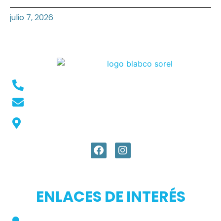
julio 7, 2026
Conmutador: +57 (604) 448 3227
pqrs@ecar.com.co
Carrera 44 No. 27 - 50 - Barrio Colombia,
Medellín, Colombia
ENLACES DE INTERÉS
Inicio