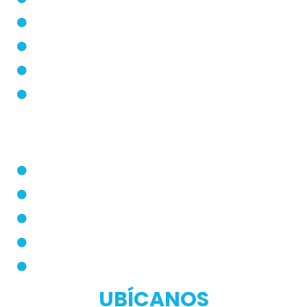
Blog
Modos de Uso
Quienes Somos
PQRS
Dermatólogo
Farmacias Aliadas
Términos y Condiciones
Políticas de Privacidad
Manual de Privacidad
UBÍCANOS