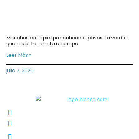
Manchas en la piel por anticonceptivos: La verdad
que nadie te cuenta a tiempo
Leer Más »
julio 7, 2026
Conmutador: +57 (604) 448 3227
pqrs@ecar.com.co
Carrera 44 No. 27 - 50 - Barrio Colombia,