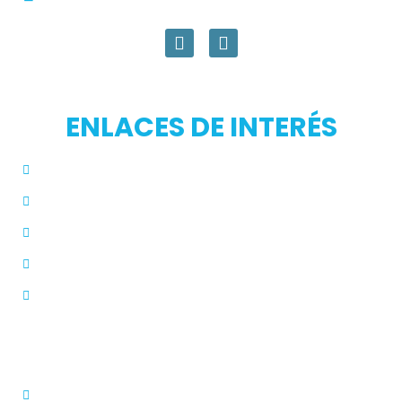
Medellín, Colombia
ENLACES DE INTERÉS
Inicio
Blog
Modos de Uso
Quienes Somos
PQRS
Dermatólogo