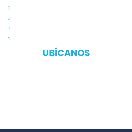
Farmacias Aliadas
Términos y Condiciones
Políticas de Privacidad
Manual de Privacidad
UBÍCANOS