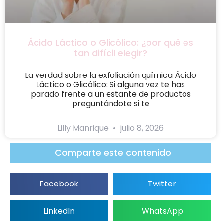
Ácido Láctico o Glicólico: ¿por qué es
tan difícil elegir?
La verdad sobre la exfoliación química Ácido
Láctico o Glicólico: Si alguna vez te has
parado frente a un estante de productos
preguntándote si te
Lilly Manrique
julio 8, 2026
Comparte este contenido
Facebook
Twitter
LinkedIn
WhatsApp