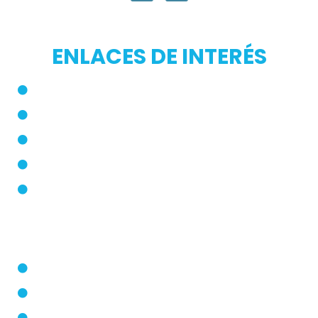
ENLACES DE INTERÉS
Inicio
Blog
Modos de Uso
Quienes Somos
PQRS
Dermatólogo
Farmacias Aliadas