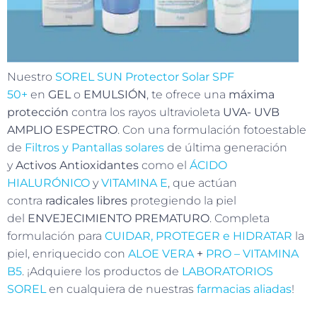
Nuestro
SOREL SUN Protector Solar
SPF
50+
en
GEL
o
EMULSIÓN
, te ofrece una
máxima
protección
contra los rayos ultravioleta
UVA- UVB
AMPLIO ESPECTRO
. Con una formulación fotoestable
de
Filtros y Pantallas solares
de última generación
y
Activos Antioxidantes
como el
ÁCIDO
HIALURÓNICO
y
VITAMINA E
, que actúan
contra
radicales libres
protegiendo la piel
del
ENVEJECIMIENTO PREMATURO
. Completa
formulación para
CUIDAR, PROTEGER e HIDRATAR
la
piel, enriquecido con
ALOE VERA
+
PRO – VITAMINA
B5
. ¡Adquiere los productos de
LABORATORIOS
SOREL
en cualquiera de nuestras
farmacias aliadas
!