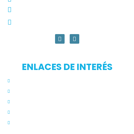
pqrs@ecar.com.co
Carrera 44 No. 27 - 50 - Barrio Colombia,
Medellín, Colombia
ENLACES DE INTERÉS
Inicio
Blog
Modos de Uso
Quienes Somos
PQRS