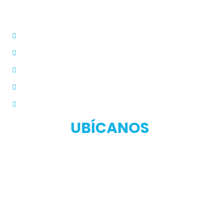
Dermatólogo
Farmacias Aliadas
Términos y Condiciones
Políticas de Privacidad
Manual de Privacidad
UBÍCANOS