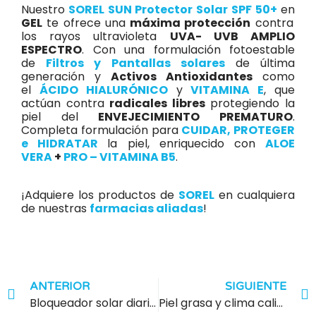
Nuestro
SOREL SUN Protector Solar
SPF 50+
en
GEL
te ofrece una
máxima protección
contra
los rayos ultravioleta
UVA- UVB AMPLIO
ESPECTRO
. Con una formulación fotoestable
de
Filtros y Pantallas solares
de última
generación y
Activos Antioxidantes
como
el
ÁCIDO HIALURÓNICO
y
VITAMINA E
, que
actúan contra
radicales libres
protegiendo la
piel del
ENVEJECIMIENTO PREMATURO
.
Completa formulación para
CUIDAR, PROTEGER
e HIDRATAR
la piel, enriquecido con
ALOE
VERA
+
PRO – VITAMINA B5
.
¡Adquiere los productos de
SOREL
en cualquiera
de nuestras
farmacias aliadas
!
ANTERIOR
SIGUIENTE
Bloqueador solar diario: el paso que no puede faltar en pieles con acné
Piel grasa y clima caliente: tips para mantener el brillo bajo control