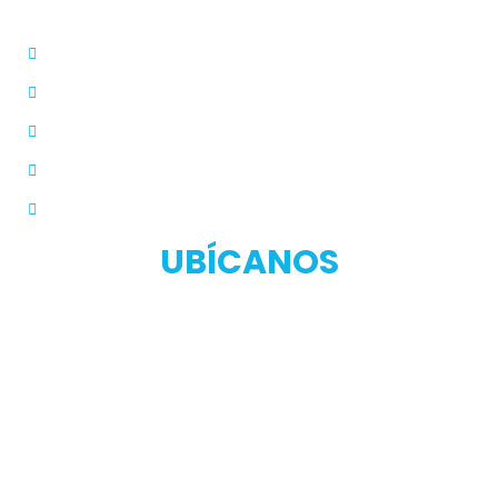
Dermatólogo
Farmacias Aliadas
Términos y Condiciones
Políticas de Privacidad
Manual de Privacidad
UBÍCANOS