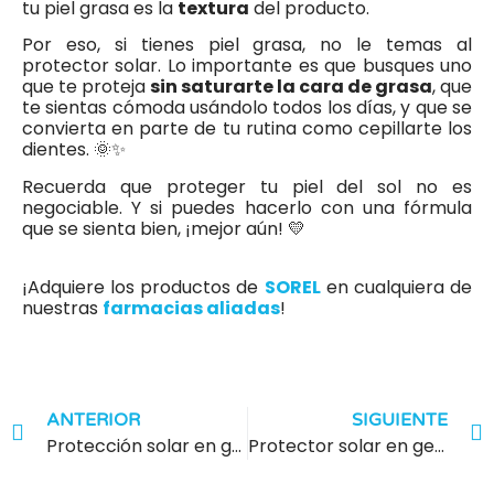
tu piel grasa es la
textura
del producto.
Por eso, si tienes piel grasa, no le temas al
protector solar. Lo importante es que busques uno
que te proteja
sin saturarte la cara de grasa
, que
te sientas cómoda usándolo todos los días, y que se
convierta en parte de tu rutina como cepillarte los
dientes. 🌞✨
Recuerda que proteger tu piel del sol no es
negociable. Y si puedes hacerlo con una fórmula
que se sienta bien, ¡mejor aún! 💛
¡Adquiere los productos de
SOREL
en cualquiera de
nuestras
farmacias aliadas
!
ANTERIOR
SIGUIENTE
Protección solar en gel: Mantenimiento del equilibrio en pieles grasas
Protector solar en gel: Aliado contra el envejecimiento prematuro en pieles mixtas