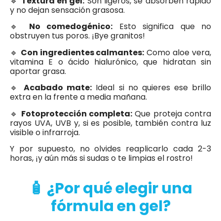
🔹
Textura en gel:
Son ligeros, se absorben rápido
y no dejan sensación grasosa.
🔹
No comedogénico:
Esto significa que no
obstruyen tus poros. ¡Bye granitos!
🔹
Con ingredientes calmantes:
Como aloe vera,
vitamina E o ácido hialurónico, que hidratan sin
aportar grasa.
🔹
Acabado mate:
Ideal si no quieres ese brillo
extra en la frente a media mañana.
🔹
Fotoprotección completa:
Que proteja contra
rayos UVA, UVB y, si es posible, también contra luz
visible o infrarroja.
Y por supuesto, no olvides reaplicarlo cada 2-3
horas, ¡y aún más si sudas o te limpias el rostro!
🧴 ¿Por qué elegir una
fórmula en gel?