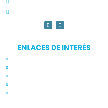
pqrs@ecar.com.co
Carrera 44 No. 27 - 50 - Barrio Colombia,
Medellín, Colombia
ENLACES DE INTERÉS
Inicio
Blog
Modos de Uso
Quienes Somos
PQRS