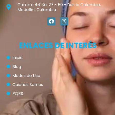
Carrera 44 No. 27 - 50 - Barrio Colombia,
Medellín, Colombia
ENLACES DE INTERÉS
Inicio
Blog
Modos de Uso
Quienes Somos
PQRS