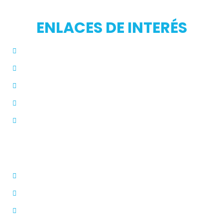
ENLACES DE INTERÉS
Inicio
Blog
Modos de Uso
Quienes Somos
PQRS
Dermatólogo
Farmacias Aliadas
Términos y Condiciones