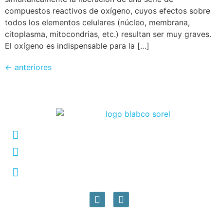
compuestos reactivos de oxígeno, cuyos efectos sobre
todos los elementos celulares (núcleo, membrana,
citoplasma, mitocondrias, etc.) resultan ser muy graves.
El oxígeno es indispensable para la […]
←
anteriores
Conmutador: +57 (604) 448 3227
pqrs@ecar.com.co
Carrera 44 No. 27 - 50 - Barrio Colombia,
Medellín, Colombia