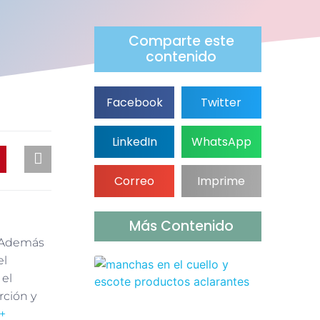
Comparte este
contenido
Facebook
Twitter
LinkedIn
WhatsApp
Correo
Imprime
Más Contenido
. Además
el
 el
rción y
+