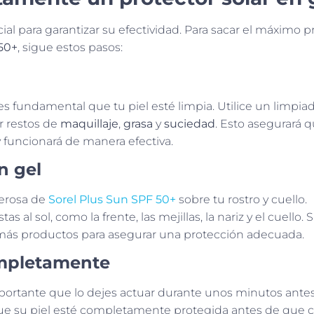
cial para garantizar su efectividad. Para sacar el máximo 
 50+
, sigue estos pasos:
 es fundamental que tu piel esté limpia. Utilice un limpia
r restos de
maquillaje
,
grasa
y
suciedad
. Esto asegurará q
 funcionará de manera efectiva.
n gel
nerosa de
Sorel Plus Sun SPF 50+
sobre tu rostro y cuello.
al sol, como la frente, las mejillas, la nariz y el cuello. Si
más productos para asegurar una protección adecuada.
ompletamente
mportante que lo dejes actuar durante unos minutos ante
 que su piel esté completamente protegida antes de que