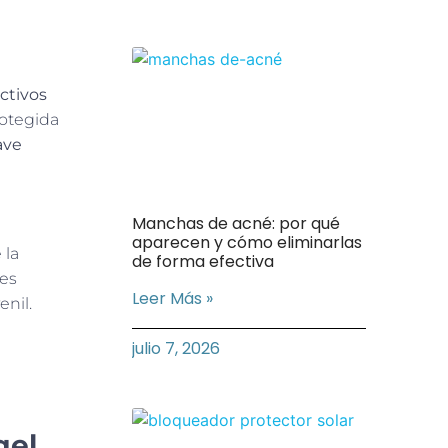
ctivos
rotegida
ave
Manchas de acné: por qué
aparecen y cómo eliminarlas
 la
de forma efectiva
tes
Leer Más »
enil.
julio 7, 2026
gel