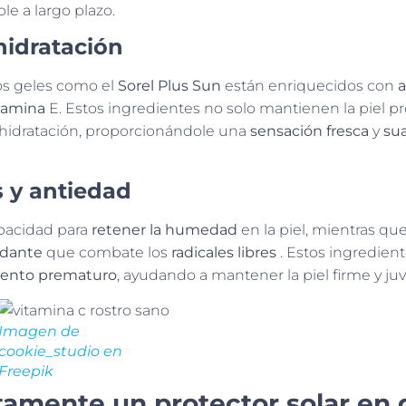
e a largo plazo.
hidratación
los geles como el
Sorel Plus Sun
están enriquecidos con
a
tamina
E. Estos ingredientes no solo mantienen la piel p
shidratación, proporcionándole una
sensación fresca
y
su
 y antiedad
pacidad para
retener la humedad
en la piel, mientras que
idante
que combate los
radicales libres
. Estos ingredien
iento prematuro
, ayudando a mantener la piel firme y juv
Imagen de
cookie_studio en
Freepik
tamente un protector solar en 