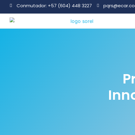
Conmutador: +57 (604) 448 3227
pqrs@ecar.c
P
Inn