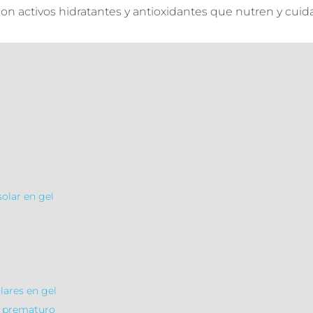
on activos hidratantes y antioxidantes que nutren y cuidan
olar en gel
lares en gel
o prematuro