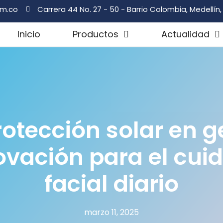
om.co
Carrera 44 No. 27 - 50 - Barrio Colombia, Medellín
Inicio
Productos
Actualidad
rotección solar en ge
ovación para el cui
facial diario
marzo 11, 2025