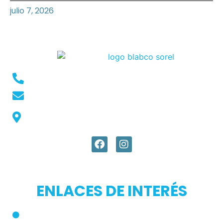
julio 7, 2026
Conmutador: +57 (604) 448 3227
pqrs@ecar.com.co
Carrera 44 No. 27 - 50 - Barrio Colombia,
Medellín, Colombia
ENLACES DE INTERÉS
Inicio