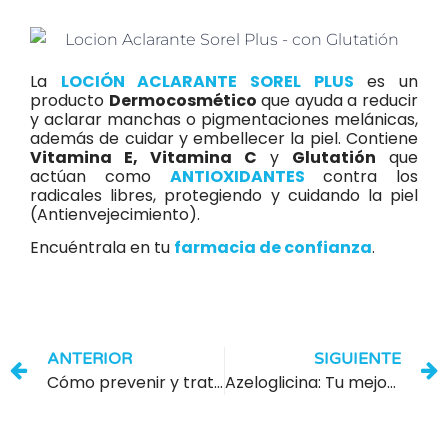
La
LOCIÓN ACLARANTE SOREL PLUS
es un
producto
Dermocosmético
que ayuda a reducir
y aclarar manchas o pigmentaciones melánicas,
además de cuidar y embellecer la piel. Contiene
Vitamina E, Vitamina C
y
Glutatión
que
actúan como
ANTIOXIDANTES
contra los
radicales libres, protegiendo y cuidando la piel
(Antienvejecimiento).
Encuéntrala en tu
farmacia de confianza
.
ANTERIOR
SIGUIENTE
Cómo prevenir y tratar las manchas por el sol en tu piel
Azeloglicina: Tu mejor amiga contra el exceso de grasa en la piel