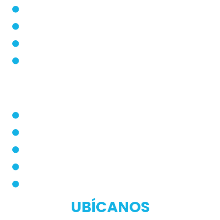
Blog
Modos de Uso
Quienes Somos
PQRS
Dermatólogo
Farmacias Aliadas
Términos y Condiciones
Políticas de Privacidad
Manual de Privacidad
UBÍCANOS