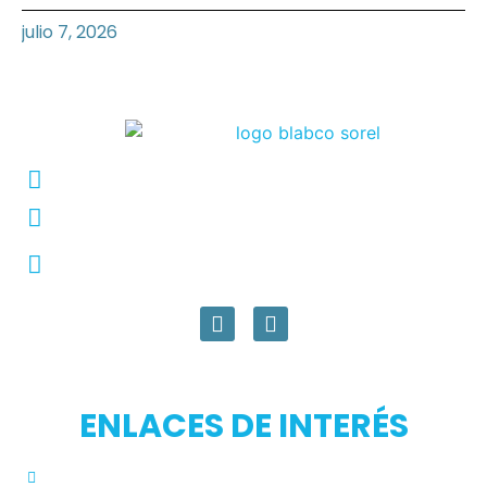
julio 7, 2026
Conmutador: +57 (604) 448 3227
pqrs@ecar.com.co
Carrera 44 No. 27 - 50 - Barrio Colombia,
Medellín, Colombia
ENLACES DE INTERÉS
Inicio