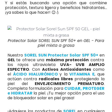
Y si estás buscando una opción que combine
protección, textura ligera y beneficios hidratantes…
¡ya sabes lo que hacer! 😉💧
Protector Solar SOREL SUN SPF 50+ en GEL - Para
piel mixta a grasa
Nuestro
SOREL SUN Protector Solar
SPF 50+
en
GEL
te ofrece una
máxima protección
contra
los rayos ultravioleta
UVA- UVB AMPLIO
ESPECTRO
. Con
Activos Antioxidantes
como
el
ÁCIDO HIALURÓNICO
y la
VITAMINA E
, que
actúan contra
radicales libres
protegiendo la
piel del
ENVEJECIMIENTO PREMATURO
.
Completa formulación para
CUIDAR, PROTEGER
e HIDRATAR
la piel. ¡Tu mejor opción para el uso
de bloqueador solar en piel grasa!
¡Adquiere los productos de
SOREL
en cualquiera