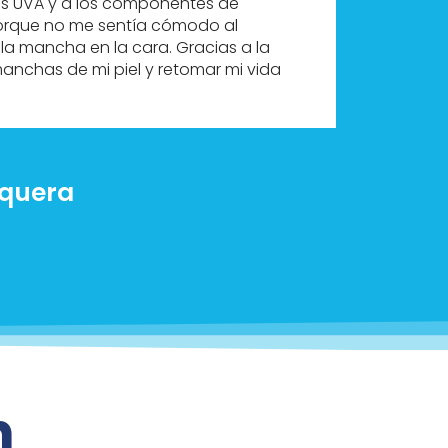
os UVA y a los componentes de
se me i
porque no me sentía cómodo al
años, e
la mancha en la cara. Gracias a la
que la
manchas de mi piel y retomar mi vida
necesar
advers
squera
n