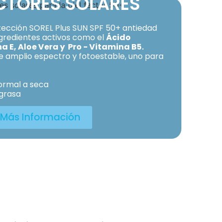
CTORES SOLARES
ección SOREL Plus SUN SPF 50+ antiedad
ingredientes activos como el
Ácido
a E, Aloe Vera y Pro - Vitamina B5.
e amplio espectro y fotoestable, uno para
ormal a seca
 grasa
Más Información