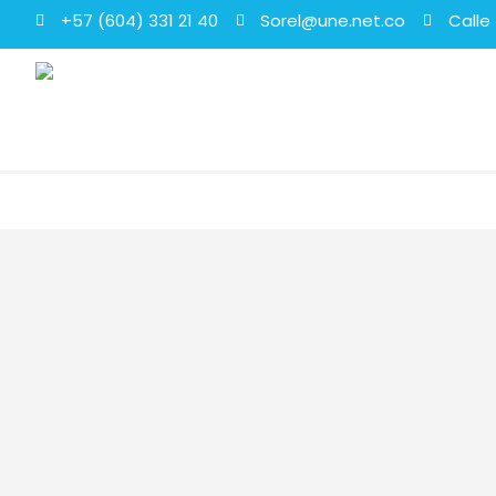
+57 (604) 331 21 40
Sorel@une.net.co
Calle