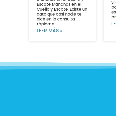
Si
Escote Manchas en el
pa
Cuello y Escote: Existe un
es
dato que casi nadie te
pr
dice en la consulta
L
rápida: el
LEER MÁS »