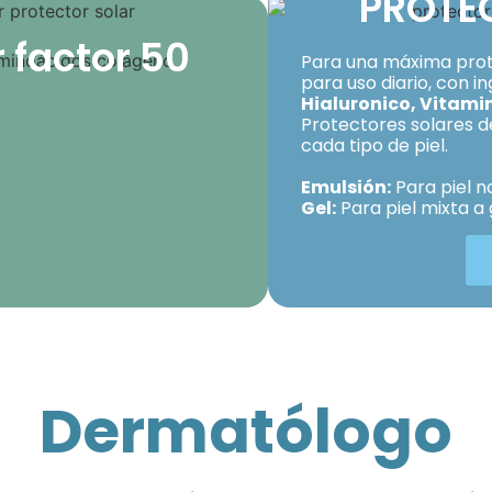
PROTE
r factor 50
Para una máxima prot
para uso diario, con 
Hialuronico, Vitamin
Protectores solares d
cada tipo de piel.
Emulsión:
Para piel n
Gel:
Para piel mixta a
Dermatólogo