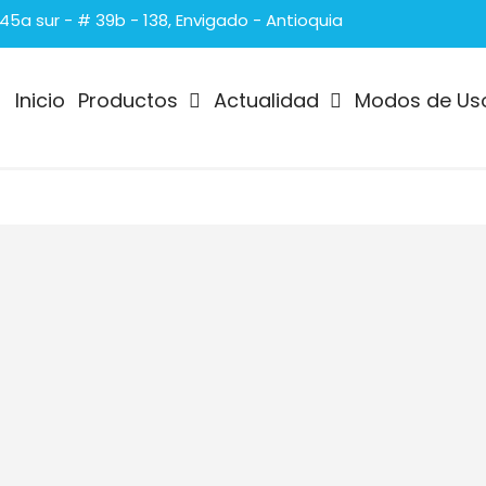
 45a sur - # 39b - 138, Envigado - Antioquia
Inicio
Productos
Actualidad
Modos de Us