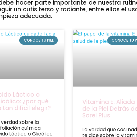
 debe hacer parte importante de nuestra rutin
ir un cutis terso y radiante, entre ellos el u
impieza adecuada.
CONOCE TU PIEL
CONOCE TU P
cido Láctico o
licólico: ¿por qué
Vitamina E: Aliada
 tan difícil elegir?
de la Piel Detrás d
Sorel Plus
 verdad sobre la
foliación química
La verdad que casi nad
ido Láctico o Glicólico:
te dice sobre la vitami