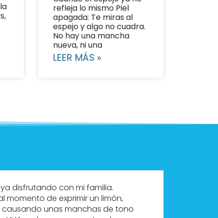
la
refleja lo mismo Piel
s,
apagada: Te miras al
espejo y algo no cuadra.
No hay una mancha
nueva, ni una
LEER MÁS »
ya disfrutando con mi familia.
Cuando
l momento de exprimir un limón,
saliero
cho, causando unas manchas de tono
utiliz