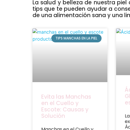
La salud y belleza de nuestra piel
tips que te pueden ayudar a consegu
de una alimentación sana y una l
TIPS MANCHAS EN LA PIEL
Á
G
Evita las Manchas
es
en el Cuello y
Escote: Causas y
Solución
La
ex
Ác
Manchas en el Cuello y