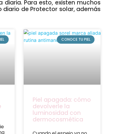
a diaria. Para esto, existen muchos
so diario de Protector solar, además
IEL
CONOCE TU PIEL
Piel apagada: cómo
e
devolverle la
luminosidad con
dermocosmética
ie
na
Cuando el espejo ya no