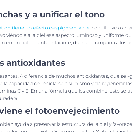
chas y a unificar el tono
atión tiene un efecto despigmentante
: contribuye a aclar
olviéndole a la piel ese aspecto luminoso y uniforme que
ien en un tratamiento aclarante, donde acompaña a los ac
os antioxidantes
esantes. A diferencia de muchos antioxidantes, que se «g
iene la capacidad de reciclarse a sí mismo y de regenerar la
itaminas C y E. En una fórmula que los combine, esto se t
uradera.
eviene el fotoenvejecimiento
ambién ayuda a preservar la estructura de la piel y favorece
 refleja en una piel más firme y elástica. Y al proteger fr