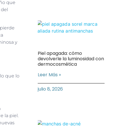
daño que
 del
 pierde
ca
minosa y
Piel apagada: cómo
devolverle la luminosidad con
dermocosmética
Leer Más »
 lo que lo
julio 8, 2026
a
 la piel.
 nuevas