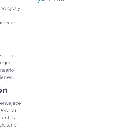
mo ojos y
 o en
curezcan
 solución
eger,
nsarlo
ienen.
ón
a envejece
 Pero su
tantes,
glutatión