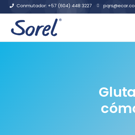
Conmutador: +57 (604) 448 3227
pqrs@ecar.c
Gluta
cómo