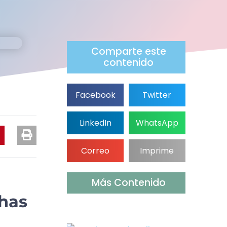
Comparte este
contenido
Facebook
Twitter
LinkedIn
WhatsApp
Correo
Imprime
Más Contenido
chas