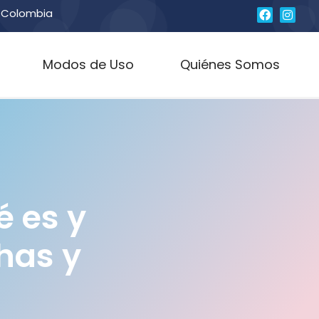
, Colombia
Modos de Uso
Quiénes Somos
é es y
has y