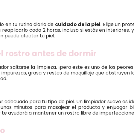
o en tu rutina diaria de
cuidado de la piel
. Elige un pro
eaplicarlo cada 2 horas, incluso si estás en interiores, y
n puede afectar tu piel.
el rostro antes de dormir
dor saltarse la limpieza, ¡pero este es uno de los peores
a impurezas, grasa y restos de maquillaje que obstruyen l
ad.
r adecuado para tu tipo de piel. Un limpiador suave es id
a unos minutos para masajear el producto y enjuagar bi
 te ayudará a mantener un rostro libre de imperfeccione
so