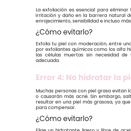
La exfoliación es esencial para eliminar
irritación y daño en la barrera natural d
enrojecimiento, sensibilidad e incluso má
¿Cómo evitarlo?
Exfolia tu piel con moderación, entre u
por exfoliantes químicos como los alfa h
las células muertas sin necesidad de 
adecuada.
Error 4: No hidratar la p
Muchas personas con piel grasa evitan l
o causarán más acné. Sin embargo, sal
resultar en una piel más grasosa, ya que
para compensar.
¿Cómo evitarlo?
Elige un hidratante ligero y libre de ac