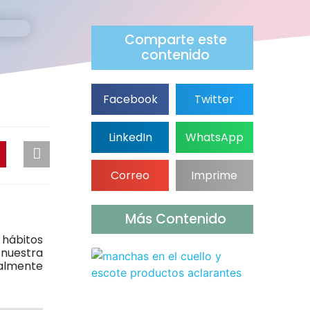
Comparte este
contenido
Facebook
Twitter
LinkedIn
WhatsApp
Correo
Imprime
Más Contenido
 hábitos
 nuestra
ealmente