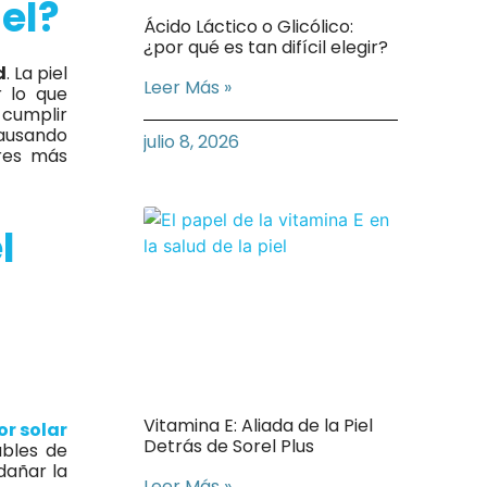
el?
Ácido Láctico o Glicólico:
¿por qué es tan difícil elegir?
d
. La piel
Leer Más »
r lo que
 cumplir
causando
julio 8, 2026
ores más
l
Vitamina E: Aliada de la Piel
or solar
Detrás de Sorel Plus
ables de
dañar la
Leer Más »