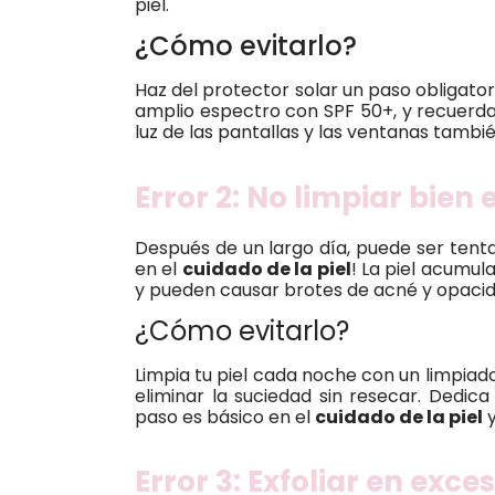
piel.
¿Cómo evitarlo?
Haz del protector solar un paso obligatori
amplio espectro con SPF 50+, y recuerda r
luz de las pantallas y las ventanas tambié
Error 2: No limpiar bien 
Después de un largo día, puede ser tenta
en el
cuidado de la piel
! La piel acumul
y pueden causar brotes de acné y opacid
¿Cómo evitarlo?
Limpia tu piel cada noche con un limpiado
eliminar la suciedad sin resecar. Dedic
paso es básico en el
cuidado de la piel
y
Error 3: Exfoliar en exce