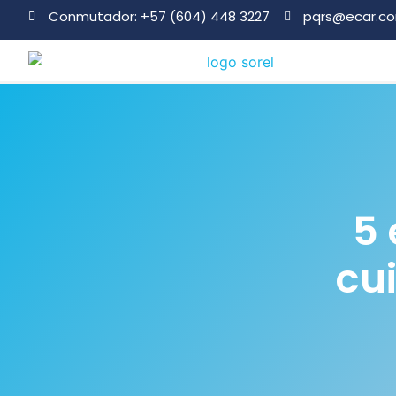
Conmutador: +57 (604) 448 3227
pqrs@ecar.c
5 
cu