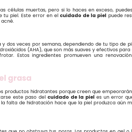
 las células muertas, pero si lo haces en exceso, puede
e tu piel. Este error en el
cuidado de la piel
puede res
s acné.
na y dos veces por semana, dependiendo de tu tipo de pi
idroxiácidos (AHA), que son más suaves y efectivos para 
frotar. Estos ingredientes promueven una renovación
iel grasa
os productos hidratantes porque creen que empeorarán e
tarse este paso del
cuidado de la piel
es un error qu
 la falta de hidratación hace que la piel produzca aún 
eites que no obstruya tus poros. Los productos en gel o