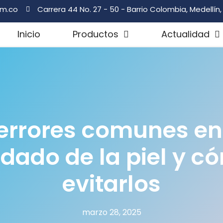
om.co
Carrera 44 No. 27 - 50 - Barrio Colombia, Medellín
Inicio
Productos
Actualidad
errores comunes en
idado de la piel y c
evitarlos
marzo 28, 2025