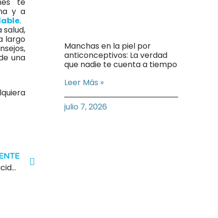
nes te
na y a
able
.
 salud,
a largo
Manchas en la piel por
sejos,
anticonceptivos: La verdad
 de una
que nadie te cuenta a tiempo
Leer Más »
quiera
julio 7, 2026
IENTE
Disfruta de una piel renovada con el uso del ácido glicólico