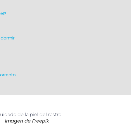
el?
e dormir
correcto
Imagen de Freepik