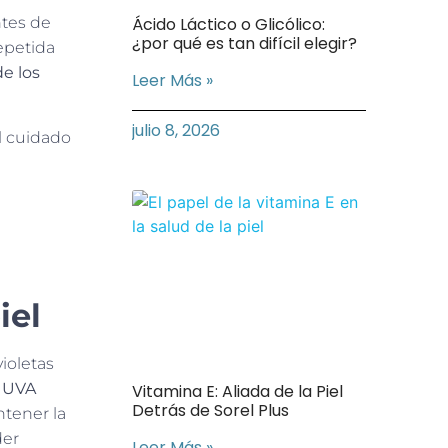
ntes de
Ácido Láctico o Glicólico:
¿por qué es tan difícil elegir?
epetida
e los
Leer Más »
julio 8, 2026
l cuidado
iel
violetas
s UVA
Vitamina E: Aliada de la Piel
Detrás de Sorel Plus
ntener la
der
Leer Más »