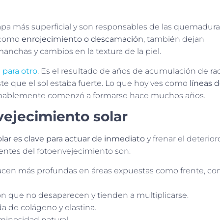
apa más superficial y son responsables de las quemaduras
 como
enrojecimiento o descamación
, también dejan
nchas y cambios en la textura de la piel.
 para otro
. Es el resultado de años de acumulación de rad
e que el sol estaba fuerte. Lo que hoy ves como
líneas 
obablemente comenzó a formarse hace muchos años.
vejecimiento solar
lar es clave para actuar de inmediato
y frenar el deterior
entes del fotoenvejecimiento son:
hacen más profundas en áreas expuestas como frente, co
 que no desaparecen y tienden a multiplicarse.
da de colágeno y elastina.
uminosidad natural.