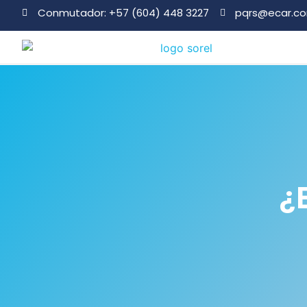
Conmutador: +57 (604) 448 3227
pqrs@ecar.c
¿