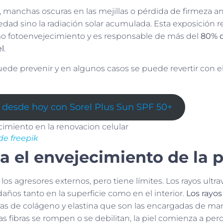
s, manchas oscuras en las mejillas o pérdida de firmeza a
dad sino la radiación solar acumulada. Esta exposición r
o fotoenvejecimiento y es responsable de más del
80% d
el
.
uede prevenir y en algunos casos se puede revertir con e
l desde hoy con Sorel Plus Sun SPF 50+
e freepik
a el envejecimiento de la p
os agresores externos, pero tiene límites. Los rayos ultra
años tanto en la superficie como en el interior.
Los rayo
bras de colágeno y elastina que son las encargadas de ma
tas fibras se rompen o se debilitan, la piel comienza a per