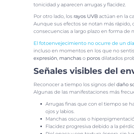
tonicidad y aparecen arrugas y flacidez.
Por otro lado, los
rayos UVB
actúan en la c
Aunque sus efectos se notan más rápido,
consecuencias a largo plazo en forma de ma
El fotoenvejecimiento no ocurre de un día
incluso en momentos en los que no sentist
expresión
,
manchas
o
poros
dilatados pr
Señales visibles del en
Reconocer a tiempo los signos del
daño so
Algunas de las manifestaciones más frecu
Arrugas finas que con el tiempo se 
ojos y labios.
Manchas oscuras o hiperpigmentación
Flacidez progresiva debido a la pérdi
Piel opaca y con textura áspera, sin l