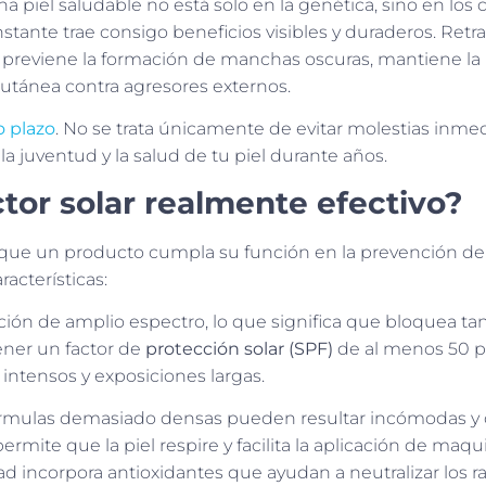
na piel saludable no está solo en la genética, sino en los
ante trae consigo beneficios visibles y duraderos. Retra
, previene la formación de manchas oscuras, mantiene la 
 cutánea contra agresores externos.
o plazo
. No se trata únicamente de evitar molestias inme
a juventud y la salud de tu piel durante años.
tor solar realmente efectivo?
a que un producto cumpla su función en la prevención de
acterísticas:
ión de amplio espectro, lo que significa que bloquea tan
ner un factor de
protección solar (SPF)
de al menos 50 p
ntensos y exposiciones largas.
fórmulas demasiado densas pueden resultar incómodas y 
ermite que la piel respire y facilita la aplicación de maqui
d incorpora antioxidantes que ayudan a neutralizar los r