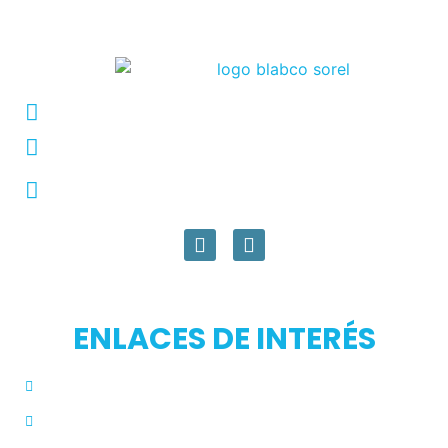
Conmutador: +57 (604) 448 3227
pqrs@ecar.com.co
Carrera 44 No. 27 - 50 - Barrio Colombia,
Medellín, Colombia
ENLACES DE INTERÉS
Inicio
Blog