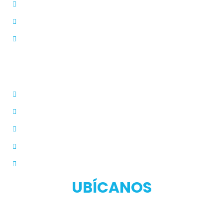
Modos de Uso
Quienes Somos
PQRS
Dermatólogo
Farmacias Aliadas
Términos y Condiciones
Políticas de Privacidad
Manual de Privacidad
UBÍCANOS