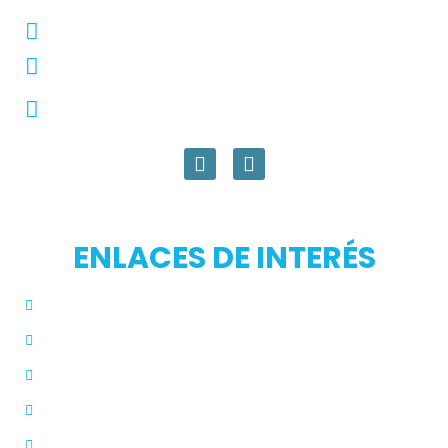
Conmutador: +57 (604) 448 3227
pqrs@ecar.com.co
Carrera 44 No. 27 - 50 - Barrio Colombia,
Medellín, Colombia
ENLACES DE INTERÉS
Inicio
Blog
Modos de Uso
Quienes Somos
PQRS