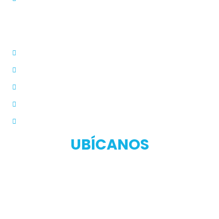
Dermatólogo
Farmacias Aliadas
Términos y Condiciones
Políticas de Privacidad
Manual de Privacidad
UBÍCANOS