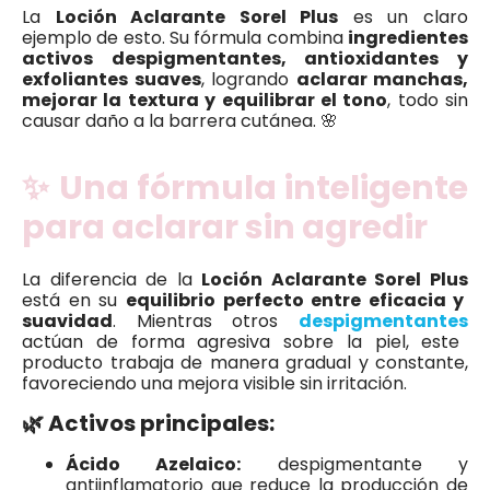
La
Loción Aclarante Sorel Plus
es un claro
ejemplo de esto. Su fórmula combina
ingredientes
activos despigmentantes, antioxidantes y
exfoliantes suaves
, logrando
aclarar manchas,
mejorar la textura y equilibrar el tono
, todo sin
causar daño a la barrera cutánea. 🌸
✨ Una fórmula inteligente
para aclarar sin agredir
La diferencia de la
Loción Aclarante Sorel Plus
está en su
equilibrio perfecto entre eficacia y
suavidad
. Mientras otros
despigmentantes
actúan de forma agresiva sobre la piel, este
producto trabaja de manera gradual y constante,
favoreciendo una mejora visible sin irritación.
🌿 Activos principales:
Ácido Azelaico:
despigmentante y
antiinflamatorio que reduce la producción de