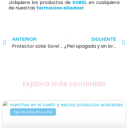
¡Adquiere los productos de
SOREL
en cualquiera
de nuestras
farmacias aliadas
!
ANTERIOR
SIGUIENTE
Protector solar Sorel Plus SPF 50+: defensa total para tu piel todos los días
¿Piel apagada y sin brillo? Revitalízala mientras duermes con Sorel
Explora más contenido
Tips Manchas En La Piel