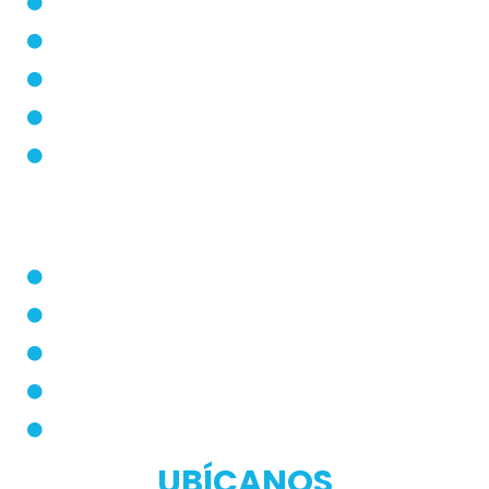
Inicio
Blog
Modos de Uso
Quienes Somos
PQRS
Dermatólogo
Farmacias Aliadas
Términos y Condiciones
Políticas de Privacidad
Manual de Privacidad
UBÍCANOS