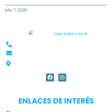
julio 7, 2026
Conmutador: +57 (604) 448 3227
pqrs@ecar.com.co
Carrera 44 No. 27 - 50 - Barrio Colombia,
Medellín, Colombia
ENLACES DE INTERÉS