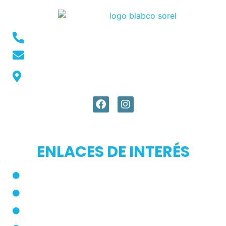
Conmutador: +57 (604) 448 3227
pqrs@ecar.com.co
Carrera 44 No. 27 - 50 - Barrio Colombia,
Medellín, Colombia
ENLACES DE INTERÉS
Inicio
Blog
Modos de Uso