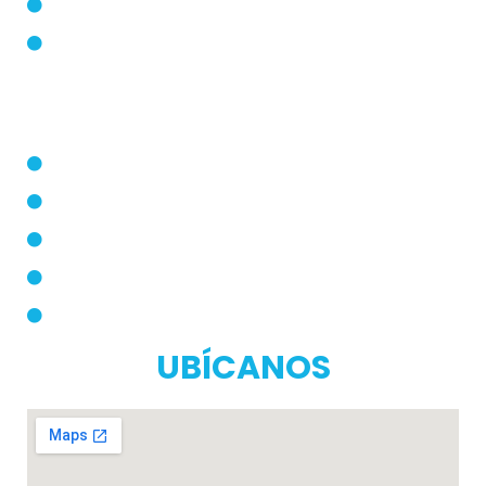
Quienes Somos
PQRS
Dermatólogo
Farmacias Aliadas
Términos y Condiciones
Políticas de Privacidad
Manual de Privacidad
UBÍCANOS