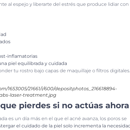
te al espejo y liberarte del estrés que produce lidiar con
dad
rados
st-inflamatorias
na piel equilibrada y cuidada
der tu rostro bajo capas de maquillaje o filtros digitales
com/1653005/21661/i/600/depositphotos_216618894-
abs-laser-treatment.jpg
 que pierdes si no actúas ahora
da es un día más en el que el acné avanza, los poros se
tergar el cuidado de la piel solo incrementa la necesida