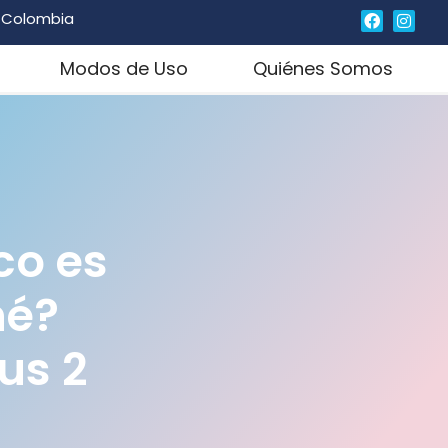
, Colombia
Modos de Uso
Quiénes Somos
ico es
né?
us 2