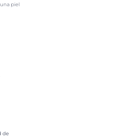
 una piel
.
d de