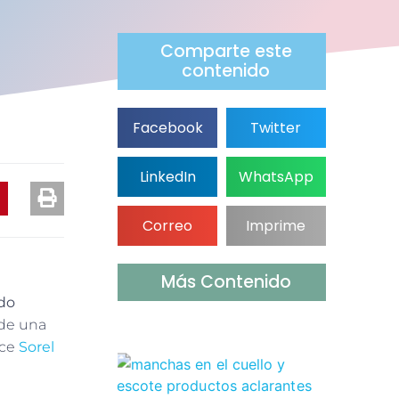
Comparte este
contenido
Facebook
Twitter
LinkedIn
WhatsApp
Correo
Imprime
Más Contenido
do
 de una
ece
Sorel