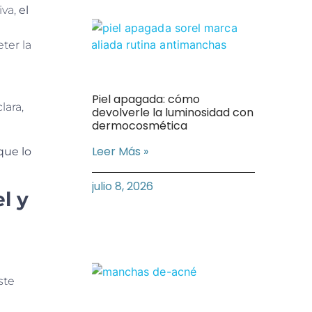
iva,
el
ter la
Piel apagada: cómo
lara,
devolverle la luminosidad con
dermocosmética
Leer Más »
que lo
julio 8, 2026
l y
ste