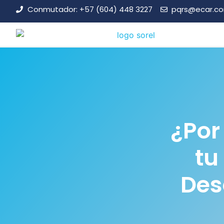
Conmutador: +57 (604) 448 3227
pqrs@ecar.c
¿Por 
tu
Des