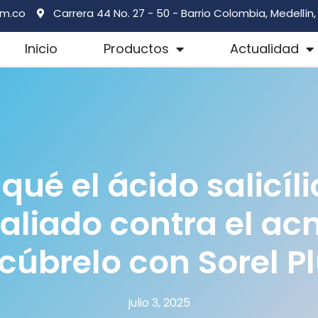
om.co
Carrera 44 No. 27 - 50 - Barrio Colombia, Medellín
Inicio
Productos
Actualidad
qué el ácido salicíl
 aliado contra el ac
cúbrelo con Sorel Pl
julio 3, 2025