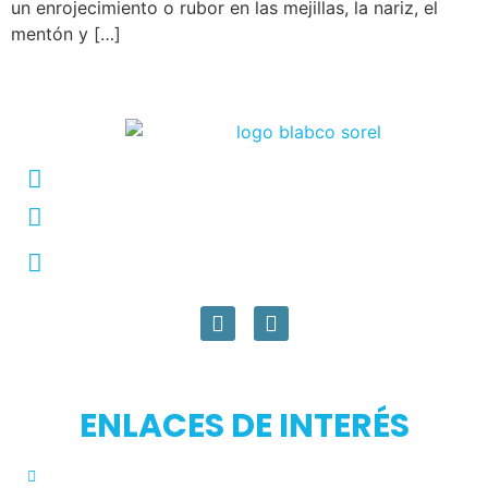
un enrojecimiento o rubor en las mejillas, la nariz, el
mentón y […]
Conmutador: +57 (604) 448 3227
pqrs@ecar.com.co
Carrera 44 No. 27 - 50 - Barrio Colombia,
Medellín, Colombia
ENLACES DE INTERÉS
Inicio